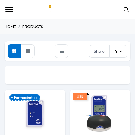
HOME
PRODUCTS
Show
4
Pesaje
Higrómetros
Datalogg
USB
Farmacéutico