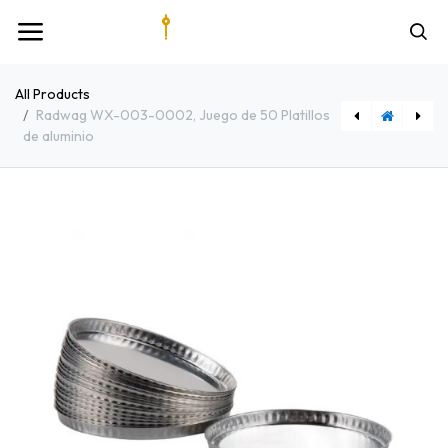
All Products
Radwag WX-003-0002, Juego de 50 Platillos
de aluminio
[WL-210-0004] Radwag WTC 200 Balanza de precisión
[HYC-118A] Haier Biomedical HYC-118A Refrigerador Farmacéutico