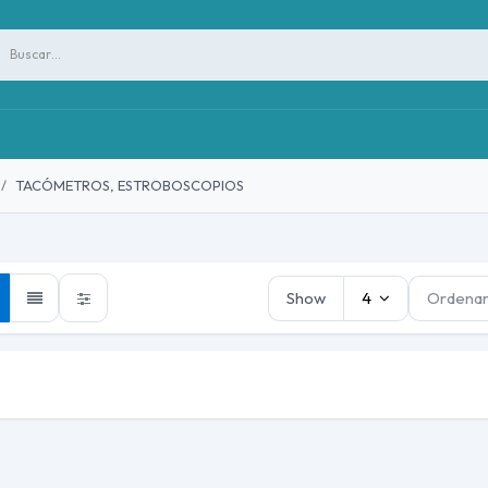
SERVICIOS
CATÁLOGO
BLOG
CONTÁCTANO
TACÓMETROS, ESTROBOSCOPIOS
Show
4
Ordenar
Luxómetros
Medidores d
Anemómetro y Balómetro