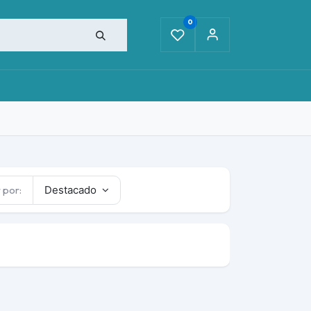
0
S
 por:
Destacado
e CO y CO₂
Medidores de ruido
Medidores multifunci