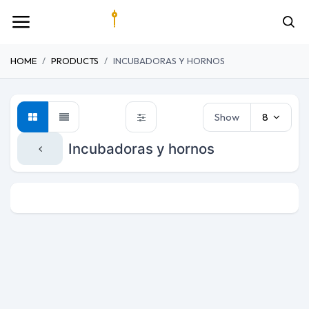
HOME
PRODUCTS
INCUBADORAS Y HORNOS
Show
8
Incubadoras y hornos
Hornos y muflas
Cámaras climáticas
Baños term