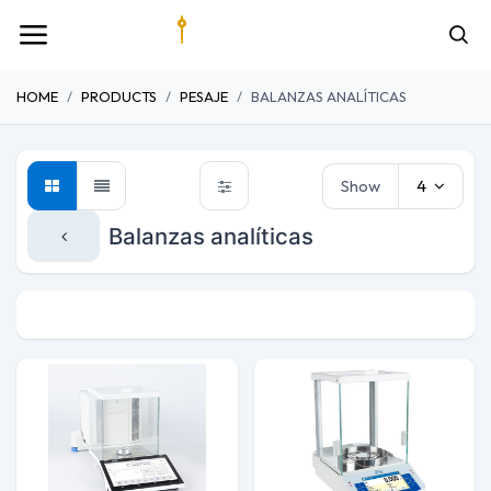
HOME
PRODUCTS
PESAJE
BALANZAS ANALÍTICAS
Show
4
Balanzas analíticas
Analizador humedad
Balanzas analíticas
Balanz